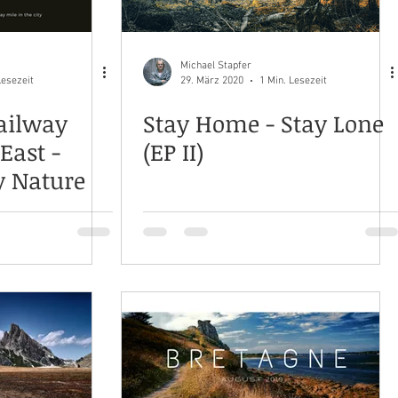
Michael Stapfer
Lesezeit
29. März 2020
1 Min. Lesezeit
ailway
Stay Home - Stay Lone
East -
(EP II)
y Nature