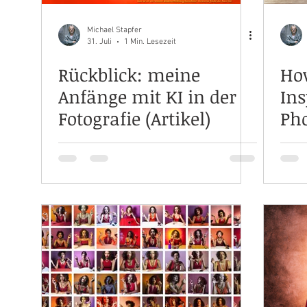
Michael Stapfer
31. Juli
1 Min. Lesezeit
Rückblick: meine
How
Anfänge mit KI in der
Ins
Fotografie (Artikel)
Ph