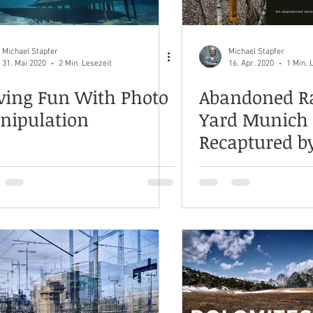
Michael Stapfer
Michael Stapfer
31. Mai 2020
2 Min. Lesezeit
16. Apr. 2020
1 Min. 
ving Fun With Photo
Abandoned R
nipulation
Yard Munich 
Recaptured b