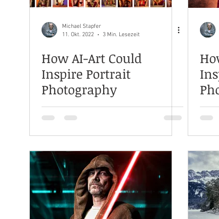
Michael Stapfer
11. Okt. 2022
3 Min. Lesezeit
How AI-Art Could
How
Inspire Portrait
Ins
Photography
Ph