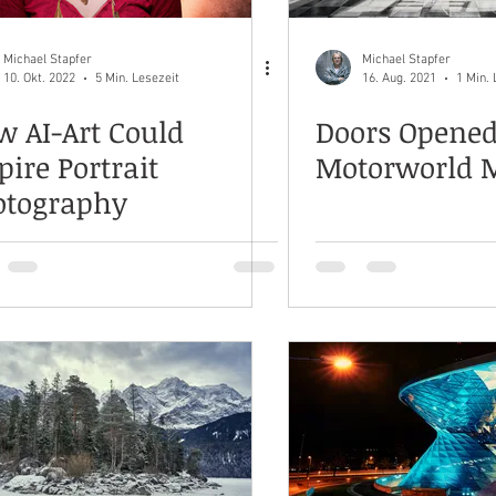
Michael Stapfer
Michael Stapfer
10. Okt. 2022
5 Min. Lesezeit
16. Aug. 2021
1 Min. 
 AI-Art Could
Doors Opened
pire Portrait
Motorworld 
otography